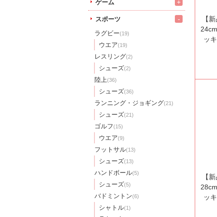
+
ゲーム
【新
-
スポーツ
24c
ラグビー
(19)
ッキ
ウエア
(19)
レスリング
(2)
シューズ
(2)
陸上
(36)
シューズ
(36)
ランニング・ジョギング
(21)
シューズ
(21)
ゴルフ
(15)
ウエア
(9)
フットサル
(13)
シューズ
(13)
ハンドボール
(5)
【新
シューズ
(5)
28c
バドミントン
(6)
ッキ
シャトル
(1)