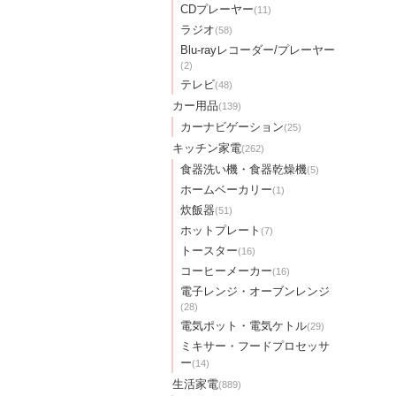
CDプレーヤー
(11)
ラジオ
(58)
Blu-rayレコーダー/プレーヤー
(2)
テレビ
(48)
カー用品
(139)
カーナビゲーション
(25)
キッチン家電
(262)
食器洗い機・食器乾燥機
(5)
ホームベーカリー
(1)
炊飯器
(51)
ホットプレート
(7)
トースター
(16)
コーヒーメーカー
(16)
電子レンジ・オーブンレンジ
(28)
電気ポット・電気ケトル
(29)
ミキサー・フードプロセッサ
ー
(14)
生活家電
(889)