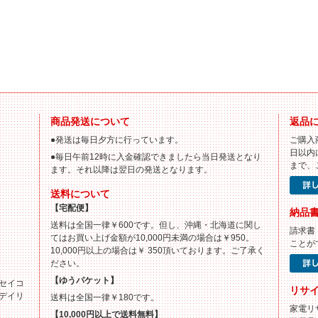
商品発送について
返品
●発送は毎日夕方に行っています。
ご購入
日以内
●毎日午前12時に入金確認できましたら当日発送となり
まで、
ます。それ以降は翌日の発送となります。
送料について
【宅配便】
納品
送料は全国一律￥600です。但し、沖縄・北海道に関し
請求書
てはお買い上げ金額が10,000円未満の場合は￥950。
ことが
10,000円以上の場合は￥ 350頂いております。ご了承く
ださい。
【ゆうパケット】
セイコ
リサ
デイリ
送料は全国一律￥180です。
家電リ
【10,000円以上で送料無料】