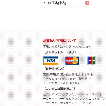
+
DIY工具(中古)
お支払い方法について
下記の決済方法をお選びいただけます。
【クレジットカード決済】
【銀行振り込み】
三菱UFJ銀行/三井住友銀行/みずほ銀行/
りそな銀行 /ゆうちょ銀行（郵便局）/
ジャパンネット銀行/楽天銀行
【コンビニ決済(前払い)】
セブンイレブン／ファミリーマート／ローソン／
ーマート／サークルＫサンクス／ミニストップ／
ーヤマザキ／ヤマザキデイリーストア