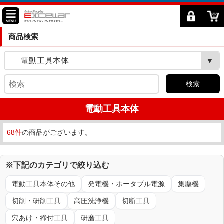
商品検索
電動工具本体
検索
電動工具本体
68件
の商品がございます。
※下記のカテゴリで絞り込む
電動工具本体その他
発電機・ポータブル電源
集塵機
切削・研削工具
高圧洗浄機
切断工具
穴あけ・締付工具
研磨工具