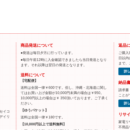
商品発送について
返品
●発送は毎日夕方に行っています。
ご購入
日以内
●毎日午前12時に入金確認できましたら当日発送となり
まで、
ます。それ以降は翌日の発送となります。
送料について
【宅配便】
納品
送料は全国一律￥600です。但し、沖縄・北海道に関し
請求書
てはお買い上げ金額が10,000円未満の場合は￥950。
ことが
10,000円以上の場合は￥ 350頂いております。ご了承く
ださい。
【ゆうパケット】
セイコ
リサ
デイリ
送料は全国一律￥180です。
家電リ
【10,000円以上で送料無料】
不用品